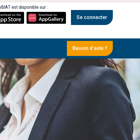
BIAT est disponible sur :
Se connecter
Besoin d’aide ?
Jeu Concours MyBIAT 2024 :
T !
Félicitations aux gagnants!
02 DÉC 2024