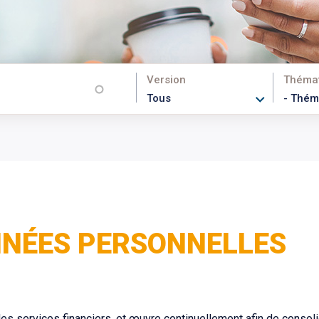
Version
Théma
NNÉES PERSONNELLES
es services financiers, et œuvre continuellement afin de consoli