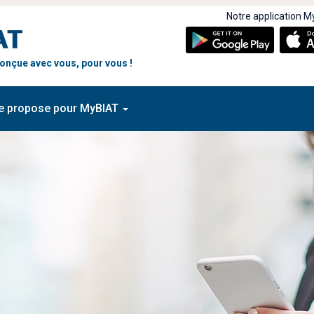
Notre application My
 conçue avec vous, pour vous !
e propose pour MyBIAT
rez les nouvelles
Découvrez les nouvelles
onnalités de MyBIAT !
fonctionnalités de MyBIA
 2025
07 MAI 2025