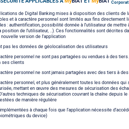
E SÉCURITÉ APPLICABLES À
My
BIAT
ET
My
BIAT
Corporat
cations de Digital Banking mises à disposition des clients de la BI
les et à caractère personnel sont limités aux fins directement li
es : authentification, possibilité donnée à l’utilisateur de mettr
sition de l’utilisateur, ...). Ces fonctionnalités sont décrites da
nouvelle version de l’application
 pas les données de géolocalisation des utilisateurs
ractère personnel ne sont pas partagées ou vendues à des tiers.
à ses clients
actère personnel ne sont jamais partagées avec des tiers à des f
ractère personnel, et plus généralement toutes les données qui s
urisée, mettant en œuvre des mesures de sécurisation des échan
utres techniques de sécurisation couvrant la chaîne depuis le d
estées de manière régulière
implémentées à chaque fois que l’application nécessite d’accé
 biométriques du device)