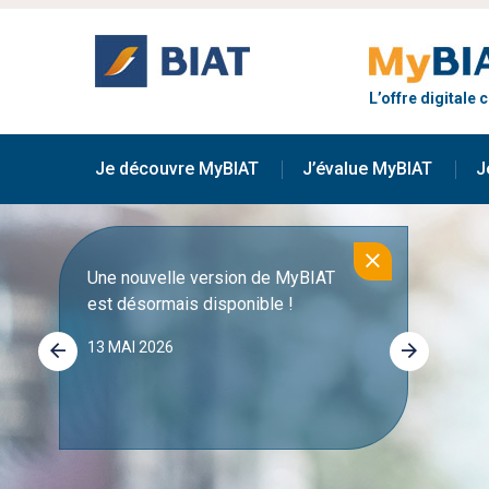
Aller
au
contenu
principal
L’offre digitale
Main
navigation
Je découvre MyBIAT
J’évalue MyBIAT
J
Une nouvelle version de MyBIAT
Découv
est désormais disponible !
foncti
13 MAI 2026
21 OCT