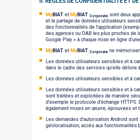
II. RÈGLES DE CONFIDENTIALITÉ ET D
My
BIAT
et
My
BIAT
sont deux appli
Corporate
et le partage de données utilisateurs sensib
des fonctionnalités de l’application (exempl
des agences ou DAB les plus proches de la po
Google Play » à chaque mise en ligne d’une 
My
BIAT
et
My
BIAT
ne mémorisent
Corporate
Les données utilisateurs sensibles et à ca
dans le cadre des services qu’elle délivre 
Les données utilisateurs sensibles et à car
Les données utilisateurs sensibles et à ca
sont traitées et exploitées de manière séc
d’exemple le protocole d’échange HTTPS. D’a
également mises en œuvre, éprouvées et t
Les demandes d’autorisation Android sont 
géolocalisation, accès aux fonctionnalités