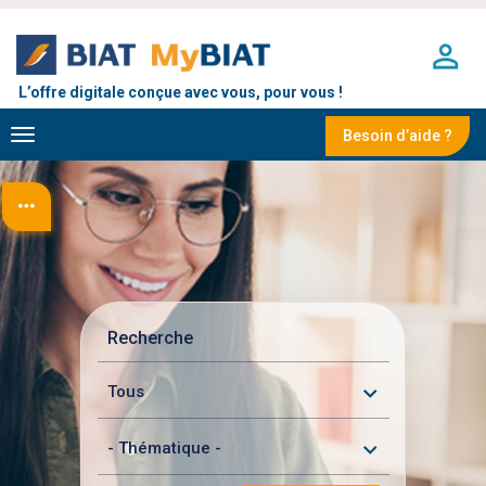
Aller
au
contenu
principal
L’offre digitale conçue avec vous, pour vous !
Toggle
Besoin d’aide ?
navigation