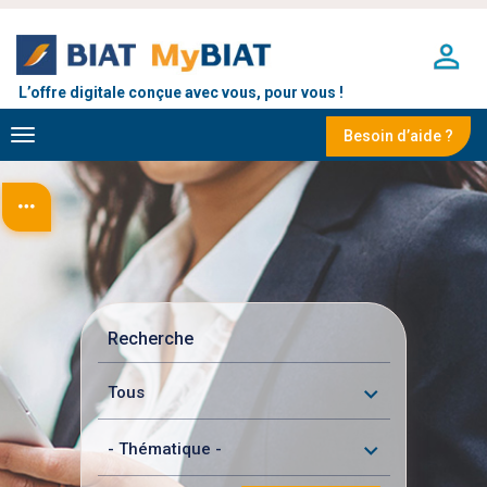
Aller
au
contenu
principal
L’offre digitale conçue avec vous, pour vous !
Toggle
Besoin d’aide ?
navigation