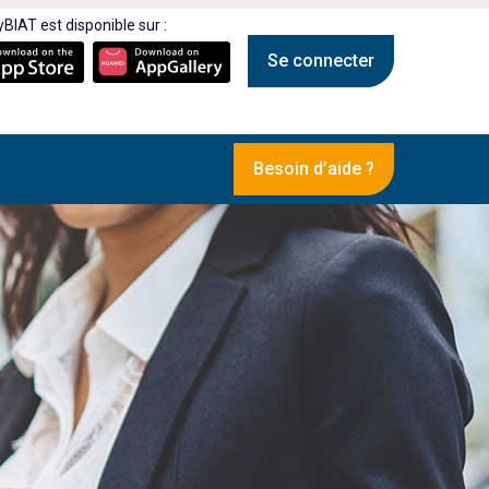
BIAT est disponible sur :
Se connecter
Besoin d’aide ?
Jeu Concours MyBIAT 2024 :
T !
Félicitations aux gagnants!
02 DÉC 2024