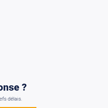
onse ?
fs délais.