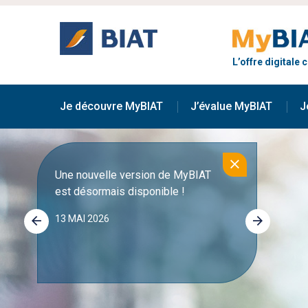
Aller
au
contenu
principal
L’offre digitale
Main
navigation
Je découvre MyBIAT
J’évalue MyBIAT
J
Une nouvelle version de MyBIAT
Découv
est désormais disponible !
foncti
13 MAI 2026
21 OCT