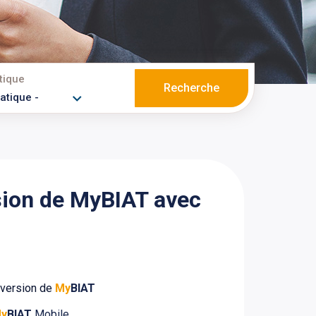
tique
Recherche
sion de MyBIAT avec
 version de
My
BIAT
y
BIAT
Mobile