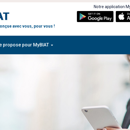
Notre application My
 conçue avec vous, pour vous !
e propose pour MyBIAT
rez les nouvelles
Découvrez les nouvelles
onnalités de MyBIAT !
fonctionnalités de MyBIA
 2025
07 MAI 2025