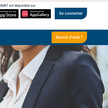
BIAT est disponible sur :
Se connecter
Besoin d’aide ?
Jeu Concours MyBIAT 2024 :
T !
Félicitations aux gagnants!
02 DÉC 2024