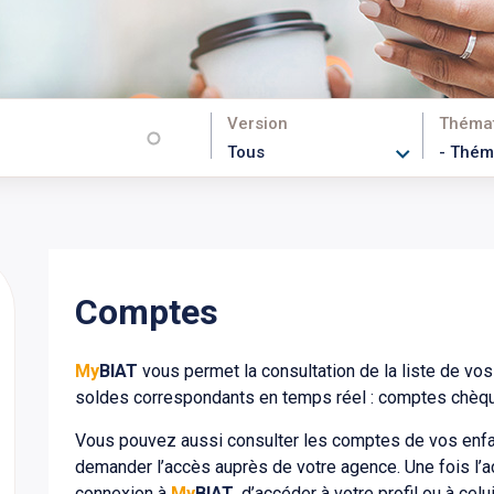
Version
Théma
Comptes
My
BIAT
vous permet la consultation de la liste de vo
soldes correspondants en temps réel : comptes chèq
Vous pouvez aussi consulter les comptes de vos enfant
demander l’accès auprès de votre agence. Une fois l’a
connexion à
My
BIAT
, d’accéder à votre profil ou à celu