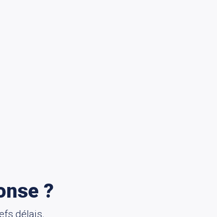
onse ?
fs délais.