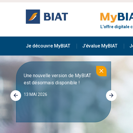
Aller
au
contenu
principal
L’offre digitale
Main
navigation
Je découvre MyBIAT
J’évalue MyBIAT
J
Une nouvelle version de MyBIAT
Découv
est désormais disponible !
foncti
13 MAI 2026
21 OCT