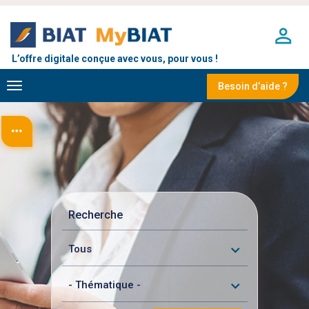
Aller
au
contenu
principal
L’offre digitale conçue avec vous, pour vous !
Toggle
Besoin d’aide ?
navigation