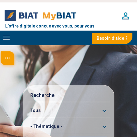
Aller
au
contenu
principal
L’offre digitale conçue avec vous, pour vous !
Toggle
Besoin d’aide ?
navigation