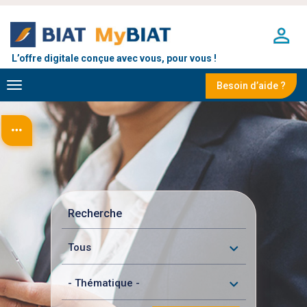
Aller
au
contenu
principal
L’offre digitale conçue avec vous, pour vous !
Toggle
Besoin d’aide ?
navigation