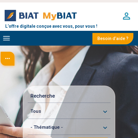
Aller
au
contenu
principal
L’offre digitale conçue avec vous, pour vous !
Toggle
Besoin d’aide ?
navigation